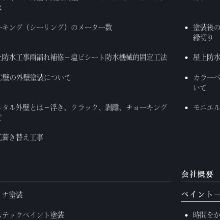
は
ーキング（シーリング）のメーター数
塗装後
縁切り
上防水工事雨漏れ補修－塩ビシート防水機械的固定工法
屋上防
LC壁の外壁塗装について
カラー
いて
ルタル外壁とは－浮き、クラック、剥離、チョーキング
モニエ
ど
瓦葺き替え工事
例
会社概要
ペイント
イナ塗装
ステックペイント塗装
時間を