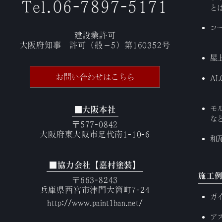
Tel.06-7897-5171
と
コ
建設業許可
大阪府知事 許可（般－5）第160352号
屋
お問い合わせはこちら
A
モ
■大阪本社
な
〒577-0842
大阪府東大阪市足代南1-10-6
和
■協力会社【嘉村塗装】
施工
〒663-8243
兵庫県西宮市津門大箇町7-24
ガ
http://www.paint1ban.net/
ア