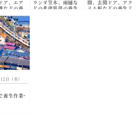
ドア、エア
ランダ笠木、雨樋な
間、玄関ドア、アク
機などの養
どの非塗装部の養生
リル板などの養生工
ペイント一番
事
5月12日（水）
で養生作業-