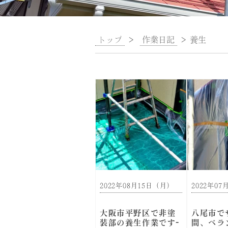
トップ
>
作業日記
>
養生
2022年08月15日（月）
2022年0
大阪市平野区で非塗
八尾市で
装部の養生作業です-
間、ベラ