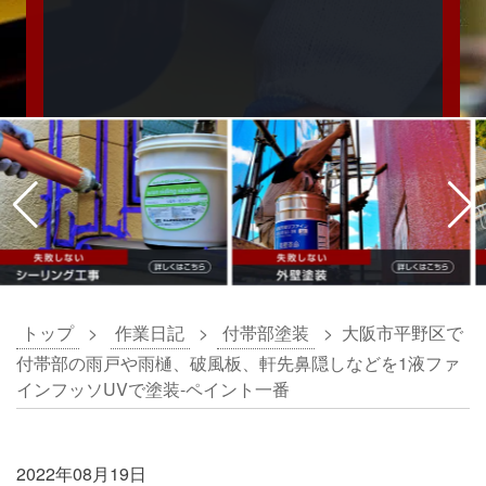
トップ
>
作業日記
>
付帯部塗装
>
大阪市平野区で
付帯部の雨戸や雨樋、破風板、軒先鼻隠しなどを1液ファ
インフッソUVで塗装-ペイント一番
2022年08月19日