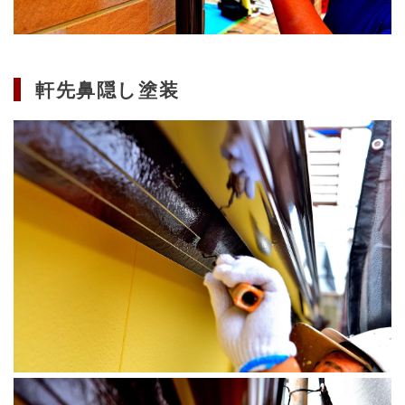
軒先鼻隠し塗装