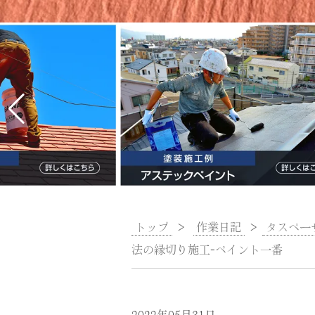
トップ
>
作業日記
>
タスペー
法の縁切り施工-ペイント一番