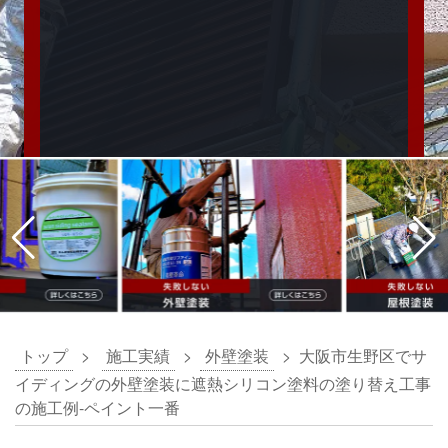
トップ
>
施工実績
>
外壁塗装
>
大阪市生野区でサ
イディングの外壁塗装に遮熱シリコン塗料の塗り替え工事
の施工例-ペイント一番