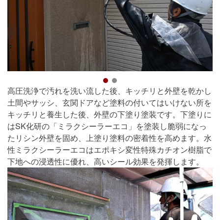
高圧洗浄で汚れを洗い流した後、キッチリと外壁を乾かし
土間やサッシ、玄関ドアなど塗料の付いてはいけない所を
キッチリと養生した後、外壁の下塗り塗装です。下塗りに
はSK化研の「ミラクシーラーエコ」を塗装し脆弱になっ
たリシン外壁を固め、上塗り塗料の密着性を高めます。水
性ミラクシーラーエコはエポキシ変性特殊カチオン樹脂で
下地への浸透性に優れ、高いシール効果を発揮します。