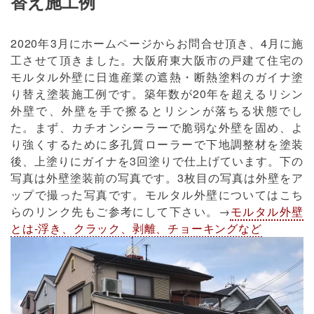
替え施工例
2020年3月にホームページからお問合せ頂き、4月に施
工させて頂きました。大阪府東大阪市の戸建て住宅の
モルタル外壁に日進産業の遮熱・断熱塗料のガイナ塗
り替え塗装施工例です。築年数が20年を超えるリシン
外壁で、外壁を手で擦るとリシンが落ちる状態でし
た。まず、カチオンシーラーで脆弱な外壁を固め、よ
り強くするために多孔質ローラーで下地調整材を塗装
後、上塗りにガイナを3回塗りで仕上げています。下の
写真は外壁塗装前の写真です。3枚目の写真は外壁をア
ップで撮った写真です。モルタル外壁についてはこち
らのリンク先もご参考にして下さい。→
モルタル外壁
とは-浮き、クラック、剥離、チョーキングなど