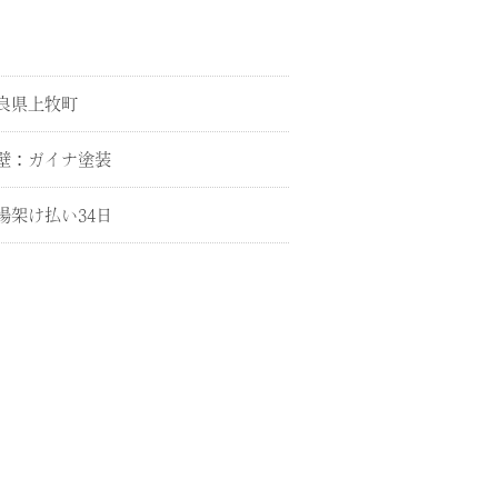
良県上牧町
壁：ガイナ塗装
場架け払い34日