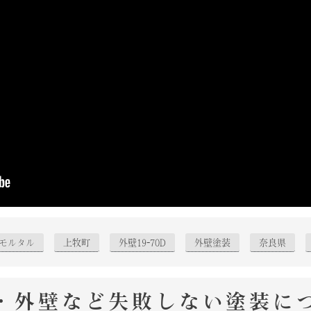
モルタル
上牧町
外壁19-70D
外壁塗装
奈良県
・外壁など失敗しない塗装に