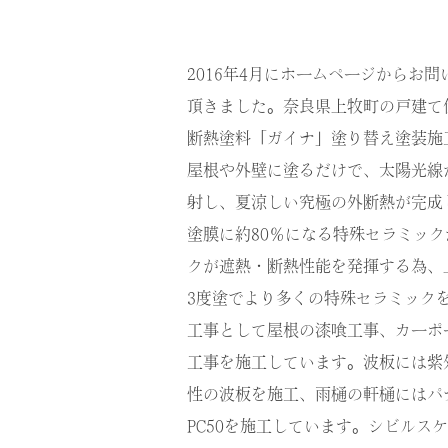
2016年4月にホームページからお
頂きました。奈良県上牧町の戸建て
断熱塗料「ガイナ」塗り替え塗装施
屋根や外壁に塗るだけで、太陽光線
射し、夏涼しい究極の外断熱が完成
塗膜に約80％になる特殊セラミッ
クが遮熱・断熱性能を発揮する為、
3度塗でより多くの特殊セラミック
工事として屋根の漆喰工事、カーポ
工事を施工しています。波板には紫
性の波板を施工、雨樋の軒樋にはパ
PC50を施工しています。シビルスケ