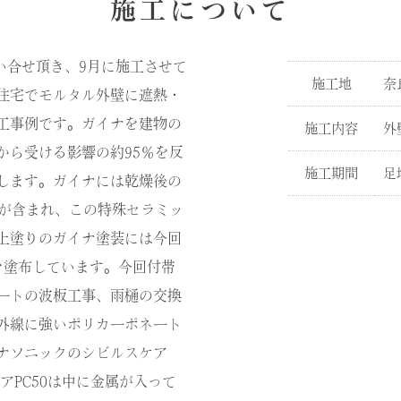
施工について
問い合せ頂き、9月に施工させて
施工地
奈
住宅でモルタル外壁に遮熱・
工事例です。ガイナを建物の
施工内容
外
から受ける影響の約95％を反
施工期間
足
します。ガイナには乾燥後の
クが含まれ、この特殊セラミッ
上塗りのガイナ塗装には今回
を塗布しています。今回付帯
ートの波板工事、雨樋の交換
外線に強いポリカーポネート
ナソニックのシビルスケア
アPC50は中に金属が入って