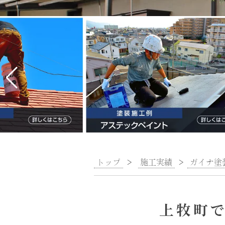
トップ
>
施工実績
>
ガイナ塗
上牧町