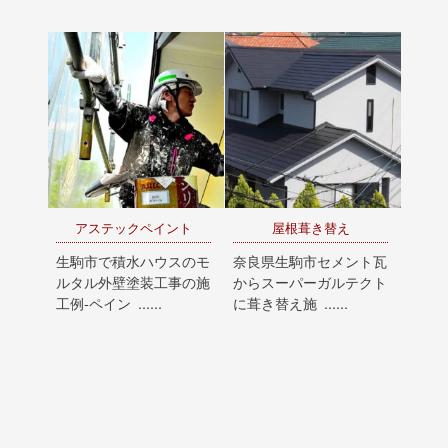
アステックペイント
屋根葺き替え
生駒市で積水ハウスのモ
奈良県生駒市セメント瓦
ルタル外壁塗装工事の施
からスーパーガルテクト
工例‐ペイン ......
に葺き替え施 ......